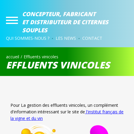
CONCEPTEUR, FABRICANT
ET DISTRIBUTEUR DE CITERNES
SOUPLES
QUI SOMMES-NOUS ?
LES NEWS
CONTACT
accueil
Effluents vinicoles
EFFLUENTS VINICOLES
Pour La gestion des effluents vinicoles, u
n complément
d'information intéressant sur le site de
l'institut français de
la vigne et du vin